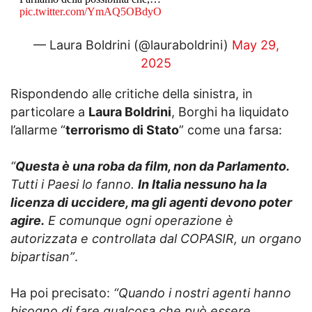
pic.twitter.com/YmAQ5OBdyO
— Laura Boldrini (@lauraboldrini)
May 29,
2025
Rispondendo alle critiche della sinistra, in
particolare a
Laura Boldrini
, Borghi ha liquidato
l’allarme “
terrorismo di Stato
” come una farsa:
“
Questa è una roba da film, non da Parlamento.
Tutti i Paesi lo fanno.
In Italia nessuno ha la
licenza di uccidere, ma gli agenti devono poter
agire.
E comunque ogni operazione è
autorizzata e controllata dal COPASIR, un organo
bipartisan”
.
Ha poi precisato:
“Quando i nostri agenti hanno
bisogno di fare qualcosa che può essere