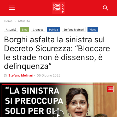
Home
Attualità
Attualità
Blog
Cronaca
Politica
Stefano Molinari
Video
Borghi asfalta la sinistra sul
Decreto Sicurezza: “Bloccare
le strade non è dissenso, è
delinquenza”
Di
Stefano Molinari
-
05 Giugno 2025