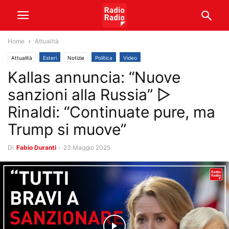
Home
Attualità
Attualità
Esteri
Notizie
Politica
Video
Kallas annuncia: “Nuove
sanzioni alla Russia” ▷
Rinaldi: “Continuate pure, ma
Trump si muove”
Di
Fabio Duranti
-
23 Maggio 2025