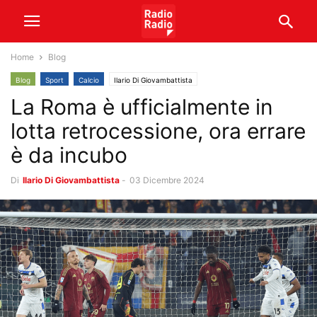
Home
Blog
Blog
Sport
Calcio
Ilario Di Giovambattista
La Roma è ufficialmente in
lotta retrocessione, ora errare
è da incubo
Di
Ilario Di Giovambattista
-
03 Dicembre 2024