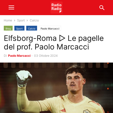
Home
Sport
Calcio
Blog
Sport
Calcio
Paolo Marcacci
Elfsborg-Roma ▷ Le pagelle
del prof. Paolo Marcacci
Di
Paolo Marcacci
-
03 Ottobre 2024