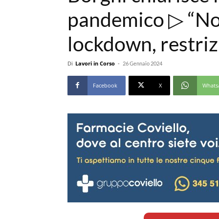
pandemico ▷ “No,
lockdown, restriz
Di
Lavori in Corso
-
26 Gennaio 2024
Facebook
X
Whats