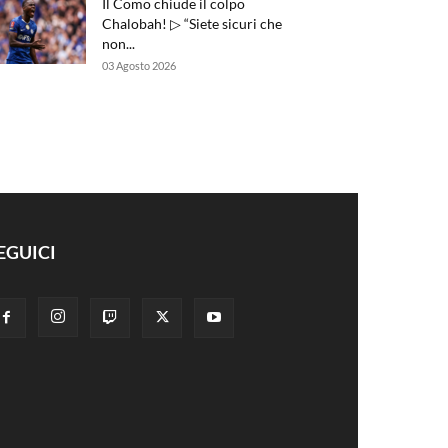
Il Como chiude il colpo
Chalobah! ▷ “Siete sicuri che
non...
03 Agosto 2026
EGUICI