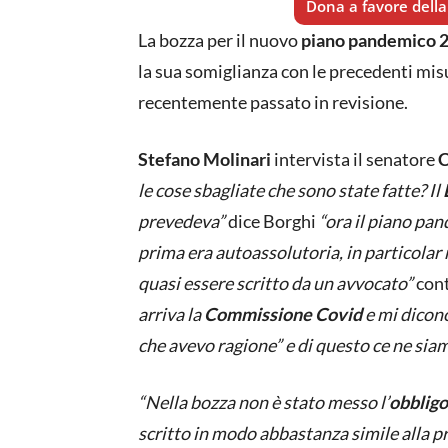
Dona a favore della 
La bozza per il nuovo
piano pandemico 
la sua somiglianza con le precedenti mis
recentemente passato in revisione.
Stefano Molinari
intervista il senatore
C
le cose sbagliate che sono state fatte? Il
prevedeva”
dice Borghi
“ora il piano pa
prima era autoassolutoria, in particolar
quasi essere scritto da un avvocato”
con
arriva la
Commissione Covid
e mi dicono
che avevo ragione” e di questo ce ne siamo
“Nella bozza non è stato messo l’
obbligo
scritto in modo abbastanza simile alla 