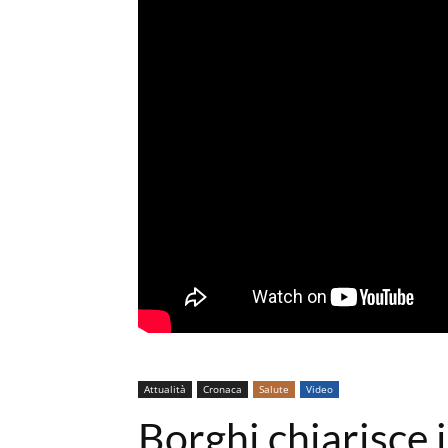
Attualità
Cronaca
Salute
Video
Borghi chiarisce 