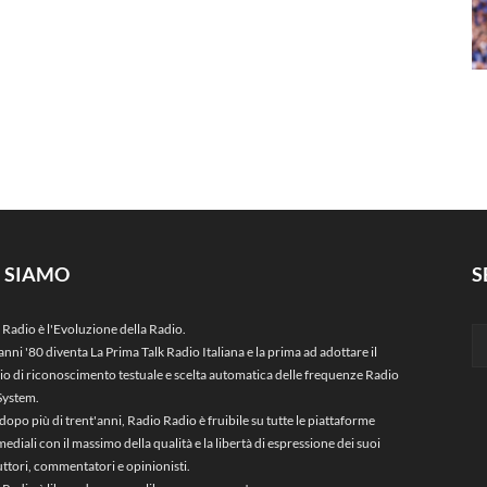
I SIAMO
S
 Radio è l'Evoluzione della Radio.
anni '80 diventa La Prima Talk Radio Italiana e la prima ad adottare il
zio di riconoscimento testuale e scelta automatica delle frequenze Radio
System.
dopo più di trent'anni, Radio Radio è fruibile su tutte le piattaforme
ediali con il massimo della qualità e la libertà di espressione dei suoi
ttori, commentatori e opinionisti.