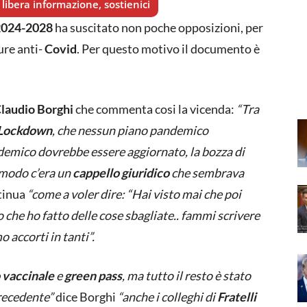
libera informazione, sostienici
2024-2028
ha suscitato non poche opposizioni, per
ure anti-
Covid
. Per questo motivo il documento è
laudio Borghi
che commenta cosi la vicenda:
“Tra
Lockdown
, che nessun piano pandemico
ndemico dovrebbe essere aggiornato, la bozza di
 modo c’era un
cappello giuridico
che sembrava
tinua
“come a voler dire: “Hai visto mai che poi
 che ho fatto delle cose sbagliate.. fammi scrivere
 accorti in tanti”.
 vaccinale
e
green pass
, ma tutto il resto è stato
precedente”
dice Borghi
“anche i colleghi di
Fratelli