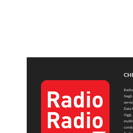
CH
Radio
Negli 
servi
Data 
Oggi, 
multim
condu