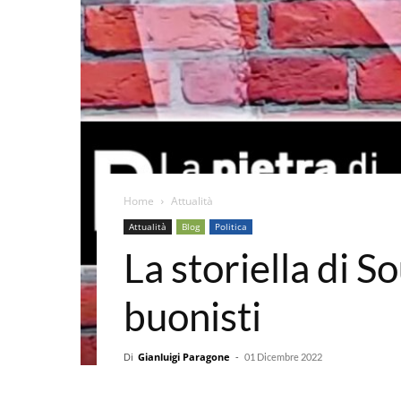
Home
Attualità
Attualità
Blog
Politica
La storiella di S
buonisti
Di
Gianluigi Paragone
-
01 Dicembre 2022