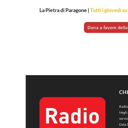
La Pietra di Paragone |
Tutti i giovedì su
Dona a favore della 
CH
Radio
Negli 
servi
Data 