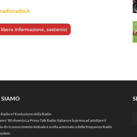
 radioradio.it
libera informazione, sostienici
I SIAMO
S
 Radio è l'Evoluzione della Radio.
anni '80 diventa La Prima Talk Radio Italiana e la prima ad adottare il
zio di riconoscimento testuale e scelta automatica delle frequenze Radio
System.