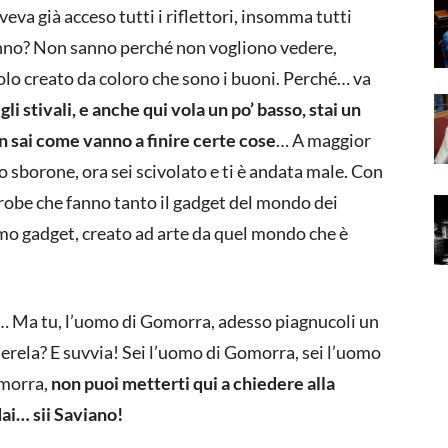
veva già acceso tutti i riflettori, insomma tutti
anno? Non sanno perché non vogliono vedere,
lo creato da coloro che sono i buoni. Perché… va
i stivali, e anche qui vola un po’ basso, stai un
n sai come vanno a finire certe cose
… A maggior
lo sborone, ora sei scivolato e ti è andata male. Con
e robe che fanno tanto il gadget del mondo dei
rimo gadget, creato ad arte da quel mondo che è
… Ma tu, l’uomo di Gomorra, adesso piagnucoli un
uerela? E suvvia! Sei l’uomo di Gomorra, sei l’uomo
amorra,
non puoi metterti qui a chiedere alla
ai… sii Saviano!