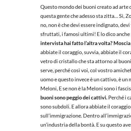
Questo mondo dei buoni creato ad arte da
questa gente che adesso sta zitta… Sì, Zo
no, non è che devi essere indignato, devi
sfruttati, i famosi ultimi! E lo dico anc
intervista hai fatto l’altra volta? Mosci
abbiate il coraggio, suvvia, abbiate il co
vetro di cristallo che sta attorno al buo
serve, perché così voi, col vostro amich
uomo e questo invece è un cattivo, è un mo
Meloni, E se non è la Meloni sono i fascist
buoni sono peggio dei cattivi.
Perché i c
sono subdoli. E allora abbiate il coraggi
sull’immigrazione. Dentro all’immigrazio
un’industria della bontà. E su questo av