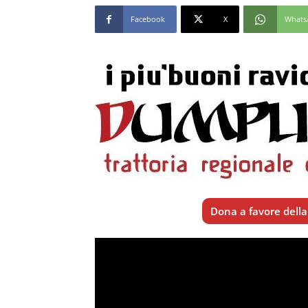
Facebook
X
Whats
Dona a favore della 