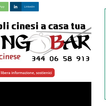
App
Linkedin
libera informazione, sostienici