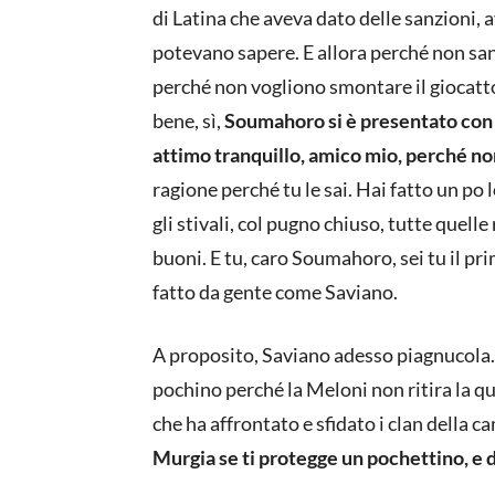
di Latina che aveva dato delle sanzioni, a
potevano sapere. E allora perché non s
perché non vogliono smontare il giocatto
bene, sì,
Soumahoro si è presentato con gl
attimo tranquillo, amico mio, perché no
ragione perché tu le sai. Hai fatto un po 
gli stivali, col pugno chiuso, tutte quell
buoni. E tu, caro Soumahoro, sei tu il p
fatto da gente come Saviano.
A proposito, Saviano adesso piagnucola
pochino perché la Meloni non ritira la q
che ha affrontato e sfidato i clan della c
Murgia se ti protegge un pochettino, e d