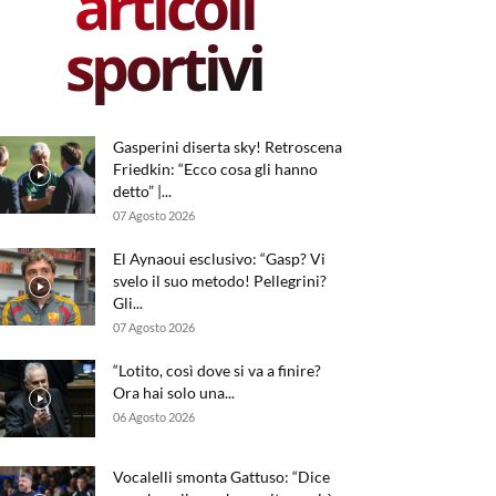
articoli
sportivi
Gasperini diserta sky! Retroscena
Friedkin: “Ecco cosa gli hanno
detto” |...
07 Agosto 2026
El Aynaoui esclusivo: “Gasp? Vi
svelo il suo metodo! Pellegrini?
Gli...
07 Agosto 2026
“Lotito, così dove si va a finire?
Ora hai solo una...
06 Agosto 2026
Vocalelli smonta Gattuso: “Dice