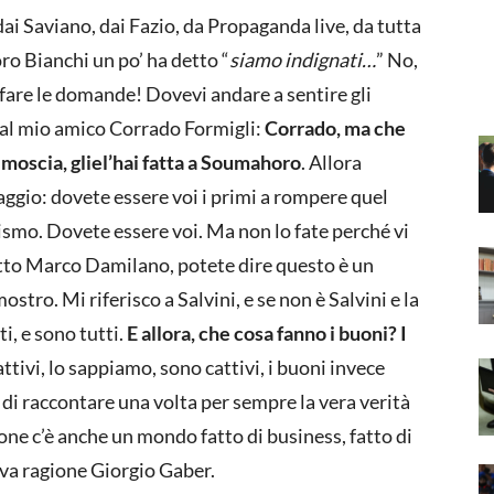
i Saviano, dai Fazio, da Propaganda live, da tutta
ro Bianchi un po’ ha detto “
siamo indignati…
” No,
 fare le domande! Dovevi andare a sentire gli
he al mio amico Corrado Formigli:
Corrado, ma che
a moscia, gliel’hai fatta a Soumahoro
. Allora
raggio: dovete essere voi i primi a rompere quel
nismo. Dovete essere voi. Ma non lo fate perché vi
etto Marco Damilano, potete dire questo è un
stro. Mi riferisco a Salvini, e se non è Salvini e la
i, e sono tutti.
E allora, che cosa fanno i buoni? I
attivi, lo sappiamo, sono cattivi, i buoni invece
o di raccontare una volta per sempre la vera verità
ne c’è anche un mondo fatto di business, fatto di
eva ragione Giorgio Gaber.