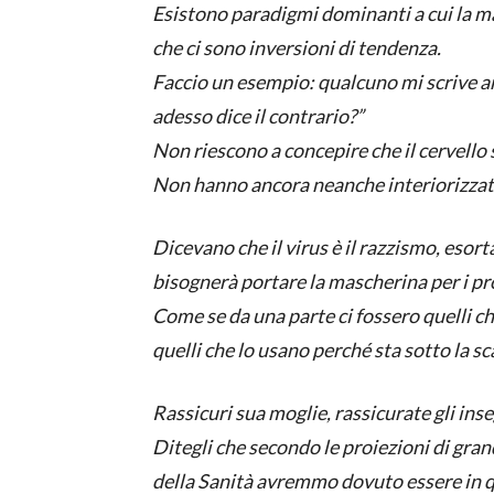
Esistono paradigmi dominanti a cui la ma
che ci sono inversioni di tendenza.
Faccio un esempio: qualcuno mi scrive an
adesso dice il contrario?”
Non riescono a concepire che il cervello s
Non hanno ancora neanche interiorizzat
Dicevano che il virus è il razzismo, esor
bisognerà portare la mascherina per i pro
Come se da una parte ci fossero quelli che 
quelli che lo usano perché sta sotto la sc
Rassicuri sua moglie, rassicurate gli inse
Ditegli che secondo le proiezioni di gra
della Sanità avremmo dovuto essere in