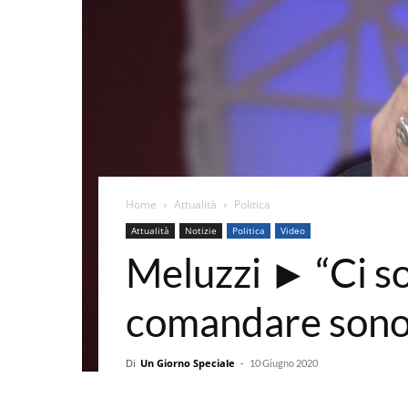
Home
Attualità
Politica
Attualità
Notizie
Politica
Video
Meluzzi ► “Ci so
comandare sono 
Di
Un Giorno Speciale
-
10 Giugno 2020