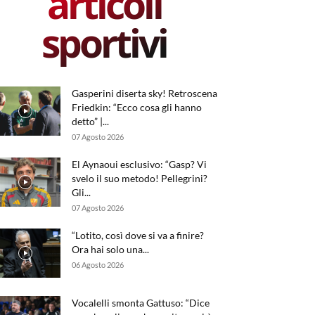
articoli
sportivi
Gasperini diserta sky! Retroscena
Friedkin: “Ecco cosa gli hanno
detto” |...
07 Agosto 2026
El Aynaoui esclusivo: “Gasp? Vi
svelo il suo metodo! Pellegrini?
Gli...
07 Agosto 2026
“Lotito, così dove si va a finire?
Ora hai solo una...
06 Agosto 2026
Vocalelli smonta Gattuso: “Dice