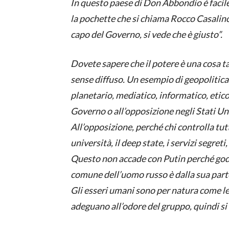
In questo paese di Don Abbondio è facile 
la pochette che si chiama Rocco Casalino 
capo del Governo, si vede che è giusto”.
Dovete sapere che il potere è una cosa 
sense diffuso. Un esempio di geopolitic
planetario, mediatico, informatico, etic
Governo o all’opposizione negli Stati Un
All’opposizione, perché chi controlla tutt
università, il deep state, i servizi segreti,
Questo non accade con Putin perché gode
comune dell’uomo russo è dalla sua part
Gli esseri umani sono per natura come le p
adeguano all’odore del gruppo, quindi si