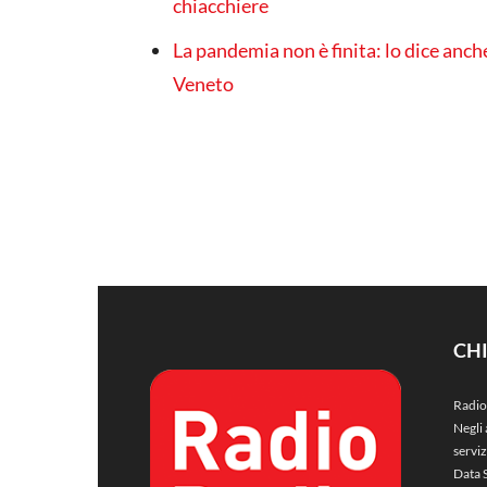
chiacchiere
La pandemia non è finita: lo dice anch
Veneto
CH
Radio
Negli 
servi
Data 