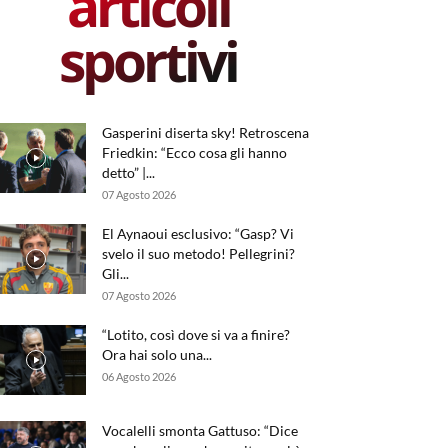
articoli
sportivi
Gasperini diserta sky! Retroscena
Friedkin: “Ecco cosa gli hanno
detto” |...
07 Agosto 2026
El Aynaoui esclusivo: “Gasp? Vi
svelo il suo metodo! Pellegrini?
Gli...
07 Agosto 2026
“Lotito, così dove si va a finire?
Ora hai solo una...
06 Agosto 2026
Vocalelli smonta Gattuso: “Dice