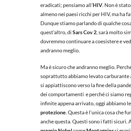
eradicati; pensiamo all’
HIV
. Non è stat
almeno nei paesi ricchi per HIV, ma ha f
Dunque stiamo parlando di qualche cosa 
quest’altro, di
Sars Cov 2
, sarà molto sim
dovremmo continuare a coesistere e veder
andranno meglio.
Ma è sicuro che andranno meglio. Perché 
soprattutto abbiamo levato carburante a
si appiattiscono verso la fine della pa
dei comportamenti e perché ci siamo rego
infinite appena arrivato, oggi abbiamo l
protezione
. Questa è l’unica cosa che f
anche questa. Questi sono i fatti sicuri
premio Nobel
come
Montagnier
si espri