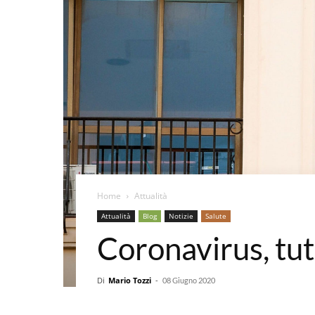
Home
Attualità
Attualità
Blog
Notizie
Salute
Coronavirus, tutt
Di
Mario Tozzi
-
08 Giugno 2020