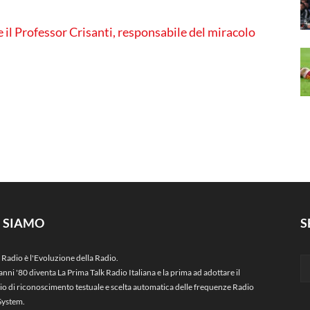
e il Professor Crisanti, responsabile del miracolo
I SIAMO
S
 Radio è l'Evoluzione della Radio.
anni '80 diventa La Prima Talk Radio Italiana e la prima ad adottare il
zio di riconoscimento testuale e scelta automatica delle frequenze Radio
System.