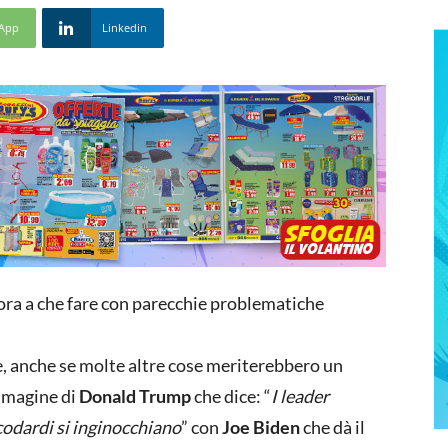
App
Linkedin
ra a che fare con parecchie problematiche
, anche se molte altre cose meriterebbero un
mmagine di
Donald Trump
che dice: “
I leader
 codardi si inginocchiano
” con
Joe Biden
che dà il