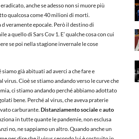
o eradicato, anche se adesso non si muore più
atto qualcosa come 40 milioni di morti.
d veramente epocale. Però il destino di
ile a quello di Sars Cov 1. E’ qualche cosa con cui
e se poi nella stagione invernale le cose
siamo già abituati ad averci a che fare e
l virus. Cioè se stiamo andando verso le curve che
ndemia, ci stiamo andando perché abbiamo adottato
lati bene. Perché al virus, che aveva praterie
evato carburante.
Distanziamento sociale
e
auto
unziona in tutte quante le pandemie, non esclusa
. Anzi no, ne sappiamo un altro. Quando anche un
me per dire che il virus secondo lui è costruito in