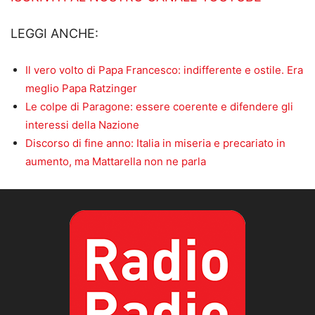
LEGGI ANCHE:
Il vero volto di Papa Francesco: indifferente e ostile. Era
meglio Papa Ratzinger
Le colpe di Paragone: essere coerente e difendere gli
interessi della Nazione
Discorso di fine anno: Italia in miseria e precariato in
aumento, ma Mattarella non ne parla