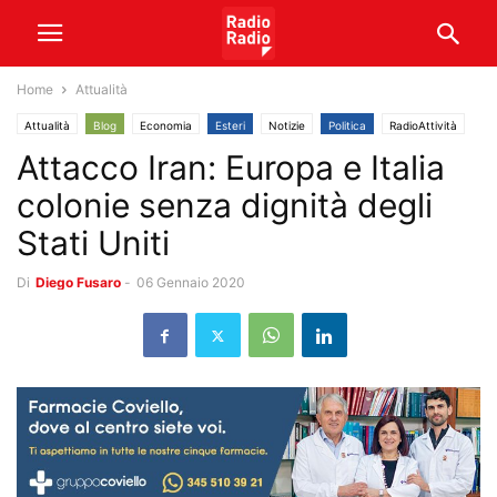
Home
Attualità
Attualità
Blog
Economia
Esteri
Notizie
Politica
RadioAttività
Attacco Iran: Europa e Italia
Video
colonie senza dignità degli
Stati Uniti
Di
Diego Fusaro
-
06 Gennaio 2020