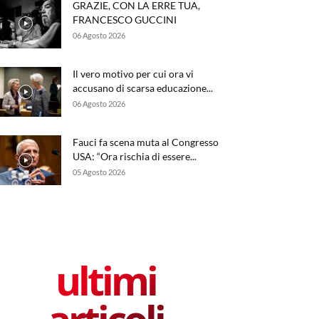
GRAZIE, CON LA ERRE TUA,
FRANCESCO GUCCINI
06 Agosto 2026
Il vero motivo per cui ora vi
accusano di scarsa educazione...
06 Agosto 2026
Fauci fa scena muta al Congresso
USA: “Ora rischia di essere...
05 Agosto 2026
ultimi