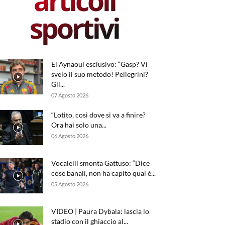
articoli
sportivi
El Aynaoui esclusivo: “Gasp? Vi
svelo il suo metodo! Pellegrini?
Gli...
07 Agosto 2026
“Lotito, così dove si va a finire?
Ora hai solo una...
06 Agosto 2026
Vocalelli smonta Gattuso: “Dice
cose banali, non ha capito qual è...
05 Agosto 2026
VIDEO | Paura Dybala: lascia lo
stadio con il ghiaccio al...