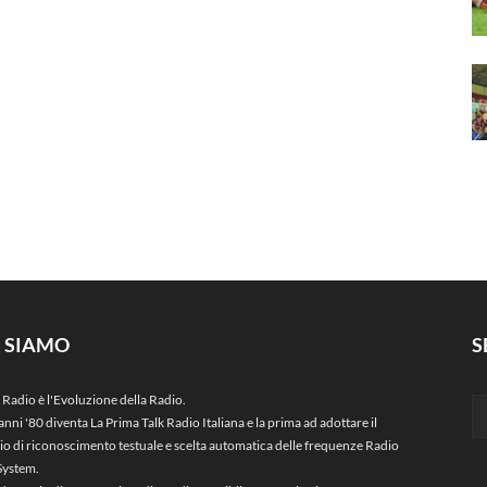
I SIAMO
S
 Radio è l'Evoluzione della Radio.
anni '80 diventa La Prima Talk Radio Italiana e la prima ad adottare il
zio di riconoscimento testuale e scelta automatica delle frequenze Radio
System.