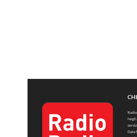
CH
Radio
Negli 
servi
Data 