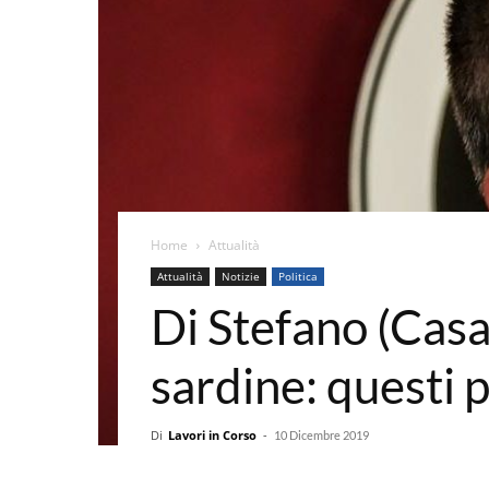
Home
Attualità
Attualità
Notizie
Politica
Di Stefano (Casa
sardine: questi 
Di
Lavori in Corso
-
10 Dicembre 2019