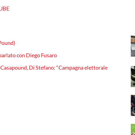
TUBE
aPound)
arlato con Diego Fusaro
i Casapound, Di Stefano: “Campagna elettorale