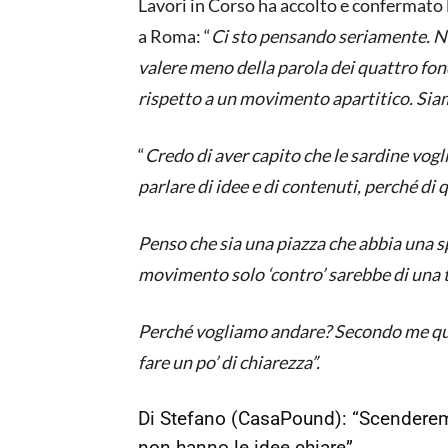
Lavori in Corso ha accolto e confermato 
a Roma: “
Ci sto pensando seriamente. N
valere meno della parola dei quattro fon
rispetto a un movimento apartitico. Siam
“
Credo di aver capito che le sardine vo
parlare di idee e di contenuti, perché di
Penso che sia una piazza che abbia una s
movimento solo ‘contro’ sarebbe di una t
Perché vogliamo andare? Secondo me ques
fare un po’ di chiarezza”.
Di Stefano (CasaPound): “Scenderemo
non hanno le idee chiare”