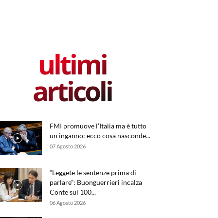
ultimi
articoli
FMI promuove l’Italia ma è tutto
un inganno: ecco cosa nasconde...
07 Agosto 2026
“Leggete le sentenze prima di
parlare”: Buonguerrieri incalza
Conte sui 100...
06 Agosto 2026