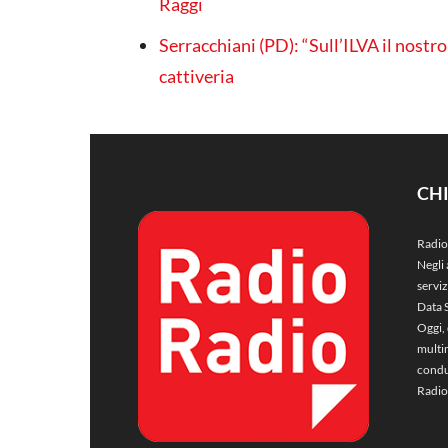
Raggi
Serracchiani (PD): “Sull’ILVA il nostro 
cattiveria
CH
Radio
Negli 
servi
Data 
Oggi, 
multim
condu
Radio