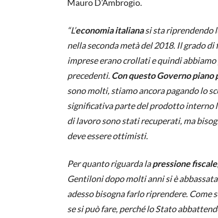
Mauro D’Ambrogio.
“L’
economia italiana
si sta riprendendo 
nella seconda metà del 2018. Il grado di fi
imprese erano crollati e quindi abbiamo 
precedenti.
Con questo Governo piano 
sono molti, stiamo ancora pagando lo scot
significativa parte del prodotto interno 
di lavoro sono stati recuperati, ma bisogn
deve essere ottimisti.
Per quanto riguarda la
pressione fiscale
Gentiloni dopo molti anni si è abbassata d
adesso bisogna farlo riprendere. Come se
se si può fare, perché lo Stato abbattend