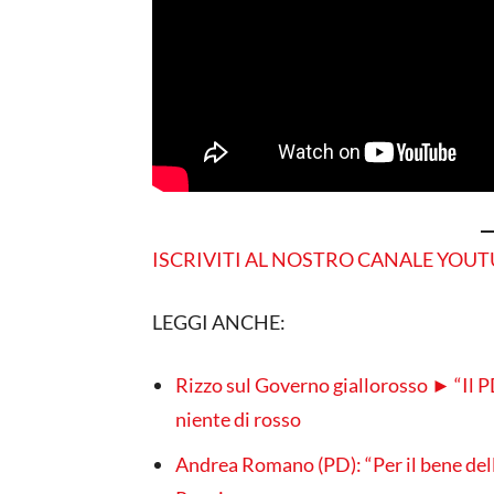
ISCRIVITI AL NOSTRO CANALE YOU
LEGGI ANCHE:
Rizzo sul Governo giallorosso ► “Il P
niente di rosso
Andrea Romano (PD): “Per il bene dell’