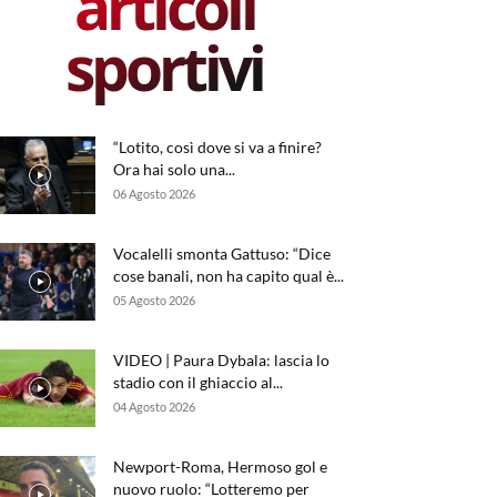
articoli
sportivi
“Lotito, così dove si va a finire?
Ora hai solo una...
06 Agosto 2026
Vocalelli smonta Gattuso: “Dice
cose banali, non ha capito qual è...
05 Agosto 2026
VIDEO | Paura Dybala: lascia lo
stadio con il ghiaccio al...
04 Agosto 2026
Newport-Roma, Hermoso gol e
nuovo ruolo: “Lotteremo per