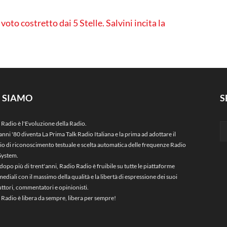
voto costretto dai 5 Stelle. Salvini incita la
I SIAMO
S
 Radio è l'Evoluzione della Radio.
anni '80 diventa La Prima Talk Radio Italiana e la prima ad adottare il
zio di riconoscimento testuale e scelta automatica delle frequenze Radio
System.
dopo più di trent'anni, Radio Radio è fruibile su tutte le piattaforme
ediali con il massimo della qualità e la libertà di espressione dei suoi
ttori, commentatori e opinionisti.
 Radio è libera da sempre, libera per sempre!