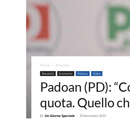
Home
Attualità
Attualità
Economia
Politica
Video
Padoan (PD): “C
quota. Quello ch
Di
Un Giorno Speciale
-
20 Novembre 2019