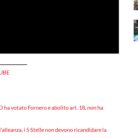
TUBE
D ha votato Fornero e abolito art. 18, non ha
alleanza, i 5 Stelle non devono ricandidare la