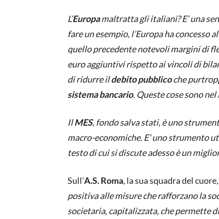
L’
Europa
maltratta gli italiani? E’ una se
fare un esempio, l’Europa ha concesso all
quello precedente notevoli margini di fles
euro aggiuntivi rispetto ai vincoli di bil
di ridurre il
debito pubblico
che purtropp
sistema bancario
. Queste cose sono nel 
Il
MES
, fondo salva stati, è uno strument
macro-economiche. E’ uno strumento utile
testo di cui si discute adesso è un migli
Sull’
A.S. Roma
, la sua squadra del cuor
positiva alle misure che rafforzano la soc
societaria, capitalizzata, che permette di