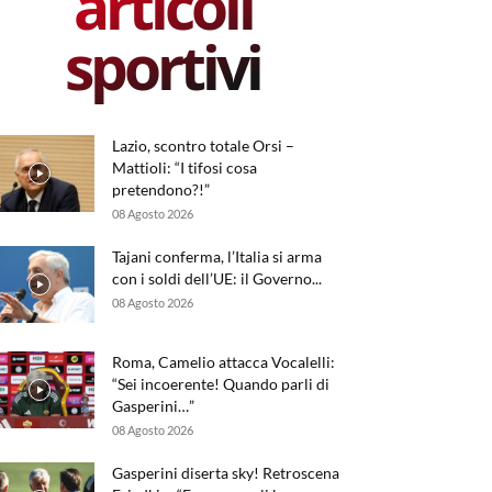
articoli
sportivi
Lazio, scontro totale Orsi –
Mattioli: “I tifosi cosa
pretendono?!”
08 Agosto 2026
Tajani conferma, l’Italia si arma
con i soldi dell’UE: il Governo...
08 Agosto 2026
Roma, Camelio attacca Vocalelli:
“Sei incoerente! Quando parli di
Gasperini…”
08 Agosto 2026
Gasperini diserta sky! Retroscena