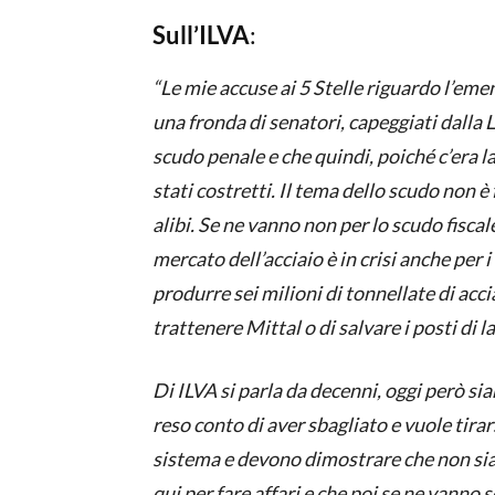
Sull’ILVA
:
“Le mie accuse ai 5 Stelle riguardo l’em
una fronda di senatori, capeggiati dalla 
scudo penale e che quindi, poiché c’era l
stati costretti. Il tema dello scudo non è
alibi.
Se ne vanno non per lo scudo fiscale
mercato dell’acciaio è in crisi anche per
produrre sei milioni di tonnellate di ac
trattenere Mittal o di salvare i posti di l
Di ILVA si parla da decenni, oggi però sia
reso conto di aver sbagliato e vuole tirar
sistema e devono dimostrare che non si
qui per fare affari e che poi se ne vanno s