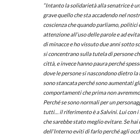
“Intanto la solidarietà alla senatrice è u
grave quello che sta accadendo nel nostr
coscienza che quando parliamo, politici 
attenzione all’uso delle parole e ad evita
di minacce e ho vissuto due anni sotto sc
si concentrano sulla tutela di persone c
città, e invece hanno paura perché spe
dove le persone si nascondono dietro la 
sono stancata perché sono aumentati gli i
comportamenti che prima non avremmo 
Perché se sono normali per un personagg
tutti… il riferimento è a Salvini. Lui con
che sarebbe stato meglio evitare. Se hai
dell’Interno eviti di farlo perché agli oc