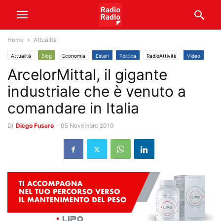
Home
Attualità
Attualità
Blog
Economia
Esteri
Politica
RadioAttività
Video
ArcelorMittal, il gigante
industriale che è venuto a
comandare in Italia
Di
Diego Fusaro
-
05 Novembre 2019