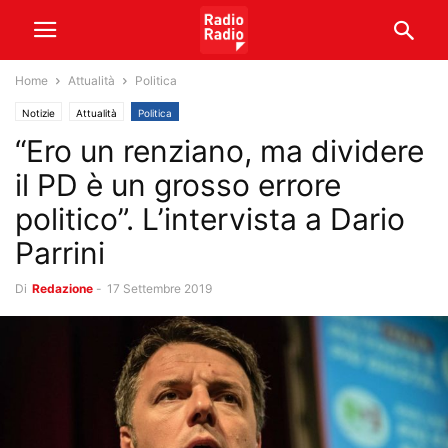
Home
Attualità
Politica
Notizie
Attualità
Politica
“Ero un renziano, ma dividere
il PD è un grosso errore
politico”. L’intervista a Dario
Parrini
Di
Redazione
-
17 Settembre 2019