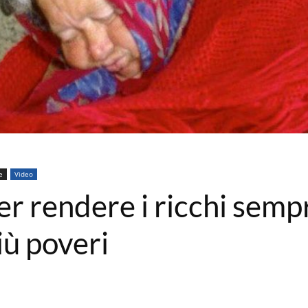
e
Video
r rendere i ricchi sempre
iù poveri