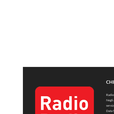
CH
Radio
Negli 
servi
Data 