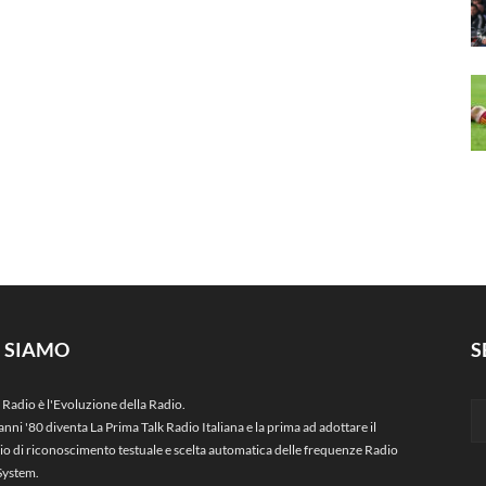
I SIAMO
S
 Radio è l'Evoluzione della Radio.
anni '80 diventa La Prima Talk Radio Italiana e la prima ad adottare il
zio di riconoscimento testuale e scelta automatica delle frequenze Radio
System.