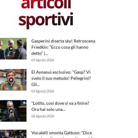
articoli
sportivi
Gasperini diserta sky! Retroscena
Friedkin: “Ecco cosa gli hanno
detto” |...
07 Agosto 2026
El Aynaoui esclusivo: “Gasp? Vi
svelo il suo metodo! Pellegrini?
Gli...
07 Agosto 2026
“Lotito, così dove si va a finire?
Ora hai solo una...
06 Agosto 2026
Vocalelli smonta Gattuso: “Dice