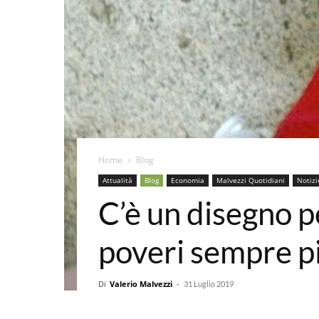
Home
Blog
Attualità
Blog
Economia
Malvezzi Quotidiani
Notizi
C’è un disegno pe
poveri sempre p
Di
Valerio Malvezzi
-
31 Luglio 2019