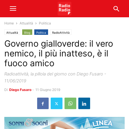
Home
Attualità
Politica
Attualità
Blog
Politica
RadioAttività
Governo gialloverde: il vero
nemico, il più inatteso, è il
fuoco amico
Radioattività, la pillola del giorno con Diego Fusaro -
11/06/2019
Di
Diego Fusaro
-
11 Giugno 2019