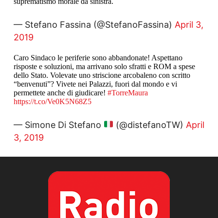
suprematismo morale da sinistra.
— Stefano Fassina (@StefanoFassina)
April 3,
2019
Caro Sindaco le periferie sono abbandonate! Aspettano
risposte e soluzioni, ma arrivano solo sfratti e ROM a spese
dello Stato. Volevate uno striscione arcobaleno con scritto
“benvenuti”? Vivete nei Palazzi, fuori dal mondo e vi
permettete anche di giudicare!
#TorreMaura
https://t.co/Ve0K5N68Z5
— Simone Di Stefano
(@distefanoTW)
April
3, 2019