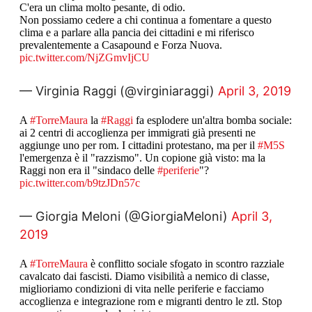
C'era un clima molto pesante, di odio.
Non possiamo cedere a chi continua a fomentare a questo
clima e a parlare alla pancia dei cittadini e mi riferisco
prevalentemente a Casapound e Forza Nuova.
pic.twitter.com/NjZGmvIjCU
— Virginia Raggi (@virginiaraggi)
April 3, 2019
A
#TorreMaura
la
#Raggi
fa esplodere un'altra bomba sociale:
ai 2 centri di accoglienza per immigrati già presenti ne
aggiunge uno per rom. I cittadini protestano, ma per il
#M5S
l'emergenza è il "razzismo". Un copione già visto: ma la
Raggi non era il "sindaco delle
#periferie
"?
pic.twitter.com/b9tzJDn57c
— Giorgia Meloni (@GiorgiaMeloni)
April 3,
2019
A
#TorreMaura
è conflitto sociale sfogato in scontro razziale
cavalcato dai fascisti. Diamo visibilità a nemico di classe,
miglioriamo condizioni di vita nelle periferie e facciamo
accoglienza e integrazione rom e migranti dentro le ztl. Stop