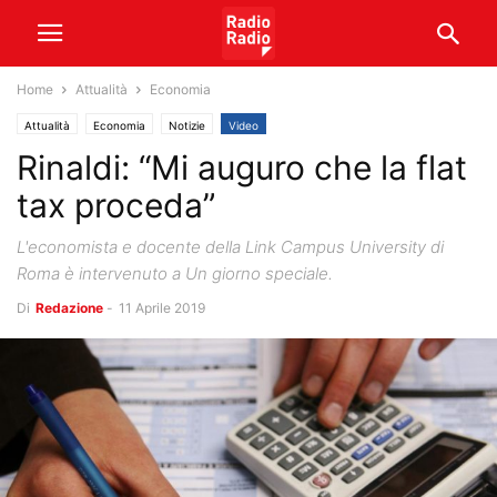
Home
Attualità
Economia
Attualità
Economia
Notizie
Video
Rinaldi: “Mi auguro che la flat
tax proceda”
L'economista e docente della Link Campus University di
Roma è intervenuto a Un giorno speciale.
Di
Redazione
-
11 Aprile 2019