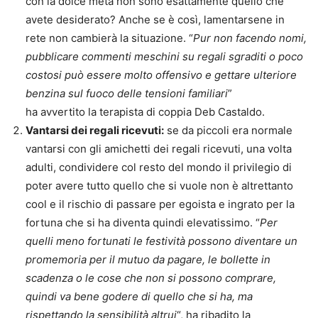
con la dolce metà non sono esattamente quello che
avete desiderato? Anche se è così, lamentarsene in
rete non cambierà la situazione. “
Pur non facendo nomi,
pubblicare commenti meschini su regali sgraditi o poco
costosi può essere molto offensivo e gettare ulteriore
benzina sul fuoco delle tensioni familiari
”
ha avvertito la terapista di coppia Deb Castaldo.
Vantarsi dei regali ricevuti:
se da piccoli era normale
vantarsi con gli amichetti dei regali ricevuti, una volta
adulti, condividere col resto del mondo il privilegio di
poter avere tutto quello che si vuole non è altrettanto
cool e il rischio di passare per egoista e ingrato per la
fortuna che si ha diventa quindi elevatissimo. “
Per
quelli meno fortunati le festività possono diventare un
promemoria per il mutuo da pagare, le bollette in
scadenza o le cose che non si possono comprare,
quindi va bene godere di quello che si ha, ma
rispettando la sensibilità altrui
“, ha ribadito la