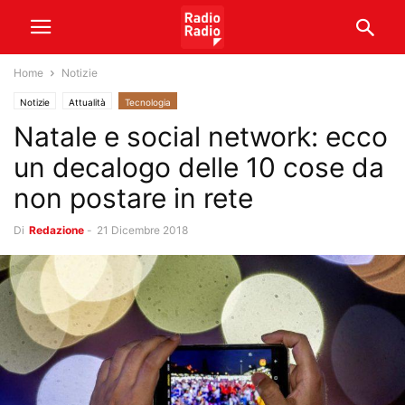
Home
Notizie
Notizie
Attualità
Tecnologia
Natale e social network: ecco
un decalogo delle 10 cose da
non postare in rete
Di
Redazione
-
21 Dicembre 2018