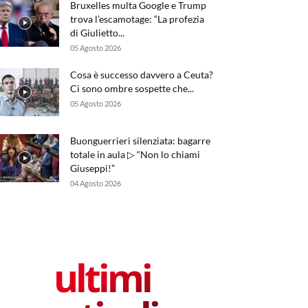
Bruxelles multa Google e Trump
trova l’escamotage: “La profezia
di Giulietto...
05 Agosto 2026
Cosa è successo davvero a Ceuta?
Ci sono ombre sospette che...
05 Agosto 2026
Buonguerrieri silenziata: bagarre
totale in aula ▷ “Non lo chiami
Giuseppi!”
04 Agosto 2026
ultimi