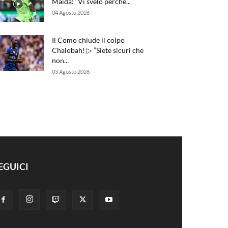
Maida: “Vi svelo perché...
04 Agosto 2026
Il Como chiude il colpo
Chalobah! ▷ “Siete sicuri che
non...
03 Agosto 2026
EGUICI