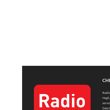
CH
Radio
Negli 
servi
Data 