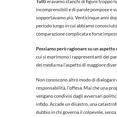
Tutti
eravamo stanchi di figure troppo lo
incomprensibili e di parole pompose e v
sopportavamo più. Venticinque anni dopo
periodo lungo in cui abbiamo conosciuto 
comparazione complicata e forse imposs
Possiamo però ragionare su un aspetto ch
cui si esprimono i rappresentanti dei part
dei media ma l’aspetto di maggiore divers
Non conoscono altro modo di dialogare ch
responsabilità, l’offesa. Mai che una pro
vengano condivisi dagli avversari politici
infido. Accade un disastro, una catastrof
dubbio in chi governa il colpevole, senza