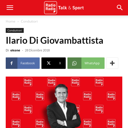
Home
Conduttori
Conduttori
Ilario Di Giovambattista
Di
okone
-
28 Dicembre 2018
Facebook
X
WhatsApp