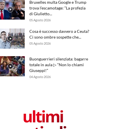
Bruxelles multa Google e Trump
trova l’escamotage: “La profezia
di Giulietto...
05 Agosto 2026
Cosa è successo davvero a Ceuta?
Ci sono ombre sospette che...
05 Agosto 2026
Buonguerrieri silenziata: bagarre
totale in aula ▷ “Non lo chiami
Giuseppi!”
04 Agosto 2026
ultimi