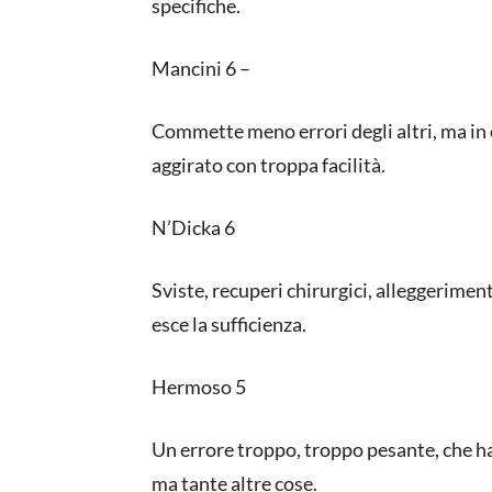
specifiche.
Mancini 6 –
Commette meno errori degli altri, ma in
aggirato con troppa facilità.
N’Dicka 6
Sviste, recuperi chirurgici, alleggerimen
esce la sufficienza.
Hermoso 5
Un errore troppo, troppo pesante, che ha
ma tante altre cose.