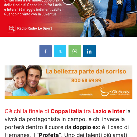
C’è chi la finale di
Coppa Italia
tra
Lazio e Inter
la
vivrà da protagonista in campo, e chi invece la
porterà dentro il cuore da
doppio ex
: è il caso di
Hernanes, il
“Profeta”
. Uno dei talenti più amati