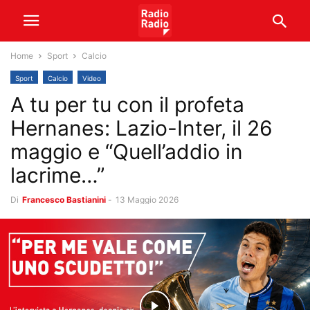
Home
Sport
Calcio
Sport
Calcio
Video
A tu per tu con il profeta
Hernanes: Lazio-Inter, il 26
maggio e “Quell’addio in
lacrime…”
Di
Francesco Bastianini
-
13 Maggio 2026