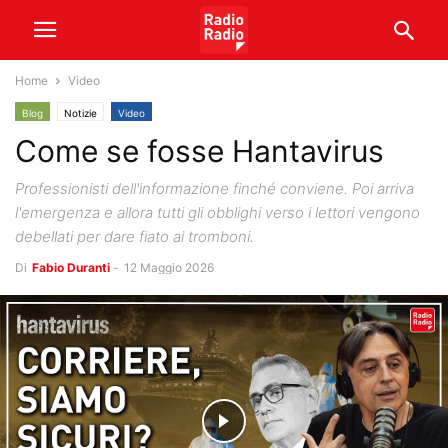
Home
Video
Blog
Notizie
Video
Come se fosse Hantavirus
Professionisti dell'informazione finché conviene. Poi arriva
l'emergenza e allora tutti gli obblighi verso i lettori vengono
debellati per dare fiato ai tromboni.
Di
Fabio Duranti
-
12 Maggio 2026