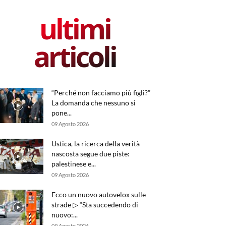
ultimi
articoli
“Perché non facciamo più figli?”
La domanda che nessuno si
pone...
09 Agosto 2026
Ustica, la ricerca della verità
nascosta segue due piste:
palestinese e...
09 Agosto 2026
Ecco un nuovo autovelox sulle
strade ▷ “Sta succedendo di
nuovo:...
09 Agosto 2026