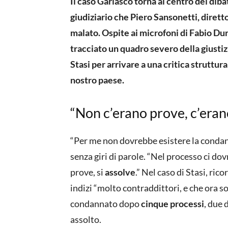
Il caso Garlasco torna al centro del diba
giudiziario che Piero Sansonetti, dirett
malato. Ospite ai microfoni di Fabio Du
tracciato un quadro severo della giustiz
Stasi per arrivare a una critica struttu
nostro paese.
“Non c’erano prove, c’erano
“Per me non dovrebbe esistere la conda
senza giri di parole. “Nel processo ci do
prove, si
assolve
.” Nel caso di Stasi, ric
indizi “molto contraddittori, e che ora s
condannato dopo
cinque processi
, due 
assolto.