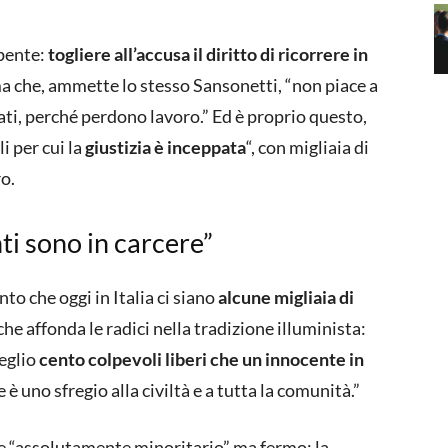
pente:
togliere all’accusa il diritto di ricorrere in
a che, ammette lo stesso Sansonetti, “non piace a
ati, perché perdono lavoro.” Ed è proprio questo,
i per cui la
giustizia è inceppata
“, con migliaia di
o.
ti sono in carcere”
to che oggi in Italia ci siano
alcune migliaia di
he affonda le radici nella tradizione illuminista:
meglio
cento colpevoli liberi che un innocente in
 è uno sfregio alla civiltà e a tutta la comunità.”
ice “assolutamente minoritario” ma fermo: la