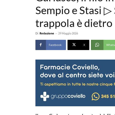
Sempio e Stasi ▷ 
trappola è dietro 
Di
Redazione
-
29 Maggio 2026
Facebook
X
Whats