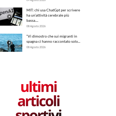
MIT: chi usa ChatGpt per scrivere
ha un’attività cerebrale più
bassa....
08 Agosto 2026
“Vi dimostro che sui migranti in
spagna ci hanno raccontato solo...
08 Agosto 2026
ultimi
articoli
sportivi