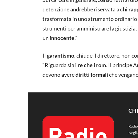
detenzione andrebbe riservata a
chi rap
trasformata in uno strumento ordinario 
strumenti per amministrare la giustizia, 
un
innocente
.”
Il
garantismo
, chiude il direttore, non c
“Riguarda sia i
re che i rom
. Il principe 
devono avere
diritti formali
che vengano 
CH
Radio
Negli 