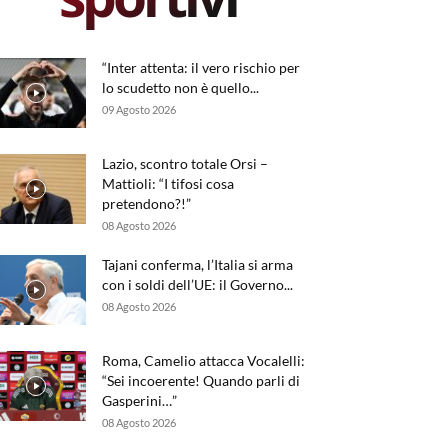
“Inter attenta: il vero rischio per
lo scudetto non è quello...
09 Agosto 2026
Lazio, scontro totale Orsi –
Mattioli: “I tifosi cosa
pretendono?!”
08 Agosto 2026
Tajani conferma, l’Italia si arma
con i soldi dell’UE: il Governo...
08 Agosto 2026
Roma, Camelio attacca Vocalelli:
“Sei incoerente! Quando parli di
Gasperini…”
08 Agosto 2026