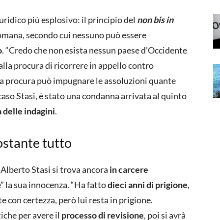
ridico più esplosivo: il principio del
non bis in
a romana, secondo cui nessuno può essere
o
. “Credo che non esista nessun paese d’Occidente
lla procura di ricorrere in appello contro
e, la procura può impugnare le assoluzioni quante
 caso Stasi, è stato una condanna arrivata al quinto
 delle indagini
.
ostante tutto
 Alberto Stasi si trova ancora
in carcere
” la sua innocenza. “Ha fatto
dieci anni di prigione
,
e con certezza, però lui resta in prigione.
iche per avere il
processo di revisione
, poi si avrà