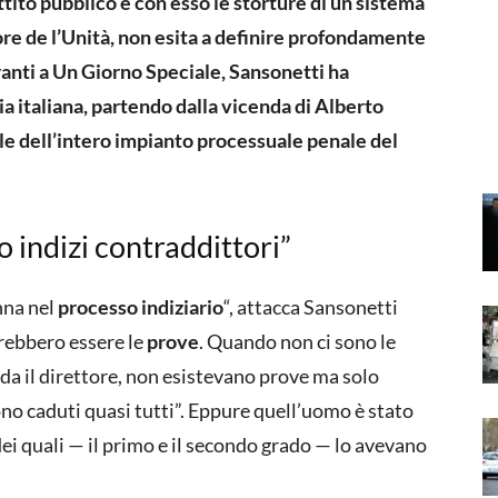
ttito pubblico e con esso le storture di un sistema
ore de l’Unità, non esita a definire profondamente
ranti a Un Giorno Speciale, Sansonetti ha
ia italiana, partendo dalla vicenda di Alberto
rale dell’intero impianto processuale penale del
 indizi contraddittori”
nna nel
processo indiziario
“, attacca Sansonetti
vrebbero essere le
prove
. Quando non ci sono le
orda il direttore, non esistevano prove ma solo
ono caduti quasi tutti”. Eppure quell’uomo è stato
dei quali — il primo e il secondo grado — lo avevano