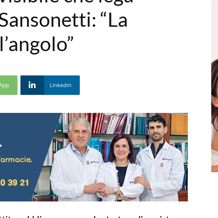
Sansonetti: “La
l’angolo”
App
Linkedin