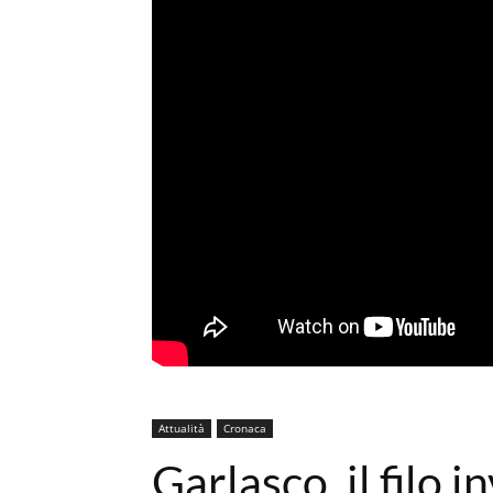
Attualità
Cronaca
Garlasco, il filo i