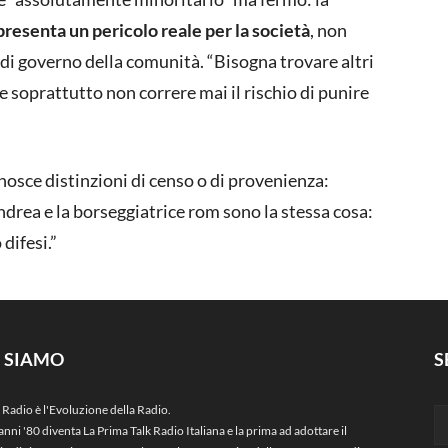
presenta un pericolo reale per la società
, non
di governo della comunità. “Bisogna trovare altri
e soprattutto non correre mai il rischio di punire
onosce distinzioni di censo o di provenienza:
Andrea e la borseggiatrice rom sono la stessa cosa:
difesi.”
I SIAMO
S
 Radio è l'Evoluzione della Radio.
anni '80 diventa La Prima Talk Radio Italiana e la prima ad adottare il