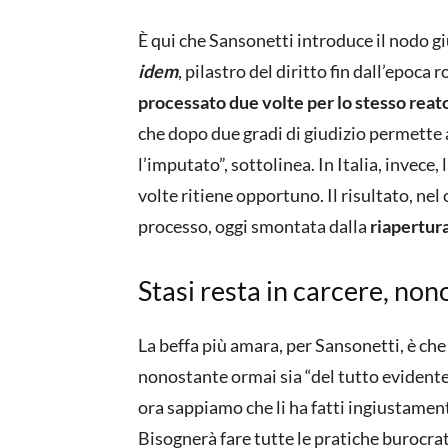
È qui che Sansonetti introduce il nodo giu
idem
, pilastro del diritto fin dall’epoc
processato due volte per lo stesso reat
che dopo due gradi di giudizio permette a
l’imputato”, sottolinea. In Italia, invec
volte ritiene opportuno. Il risultato, nel
processo, oggi smontata dalla
riapertura
Stasi resta in carcere, non
La beffa più amara, per Sansonetti, è che
nonostante ormai sia “del tutto evidente
ora sappiamo che li ha fatti ingiustament
Bisognerà fare tutte le pratiche burocrat