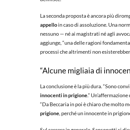
La seconda proposta è ancora più dirom
appello
in caso di assoluzione. Una norm
nessuno — né ai magistrati né agli avvoc
aggiunge, “una delle ragioni fondamental
processi che altrimenti non esisterebber
“Alcune migliaia di innocen
La conclusione è la più dura. “Sono convin
innocenti in prigione
.” Un’affermazione c
“Da Beccaria in poi è chiaro che molto 
prigione
, perché un innocente in prigione
Sul carcere in generale, Sansonetti si d