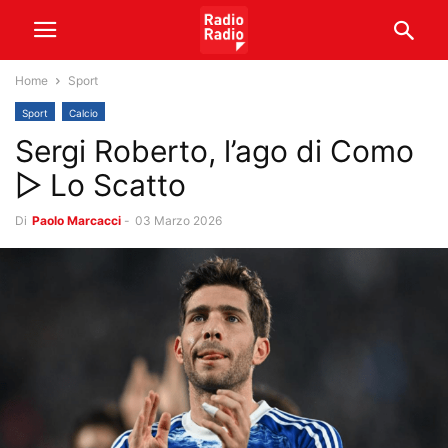
Home
Sport
Sport
Calcio
Sergi Roberto, l’ago di Como
▷ Lo Scatto
Di
Paolo Marcacci
-
03 Marzo 2026