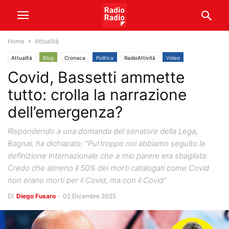
Home
Attualità
Attualità
Blog
Cronaca
Politica
RadioAttività
Video
Covid, Bassetti ammette
tutto: crolla la narrazione
dell’emergenza?
Rispondendo a una domanda del senatore della Lega,
Bagnai, ha dichiarato: "Purtroppo noi abbiamo seguito la
definizione internazionale che a mio parere era sbagliata.
Credo che almeno il 50% dei morti catalogati come Covid
non erano morti per il Covid, ma con il Covid"
Di
Diego Fusaro
-
02 Dicembre 2025