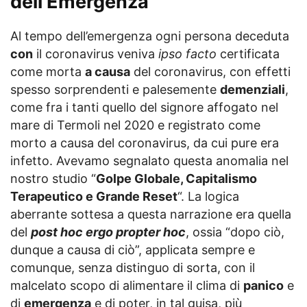
dell’Emergenza
Al tempo dell’emergenza ogni persona deceduta
con
il coronavirus veniva
ipso facto
certificata
come morta
a causa
del coronavirus, con effetti
spesso sorprendenti e palesemente
demenziali
,
come fra i tanti quello del signore affogato nel
mare di Termoli nel 2020 e registrato come
morto a causa del coronavirus, da cui pure era
infetto. Avevamo segnalato questa anomalia nel
nostro studio “
Golpe Globale, Capitalismo
Terapeutico e Grande Reset
“. La logica
aberrante sottesa a questa narrazione era quella
del
post hoc ergo propter hoc
, ossia “dopo ciò,
dunque a causa di ciò”, applicata sempre e
comunque, senza distinguo di sorta, con il
malcelato scopo di alimentare il clima di
panico
e
di
emergenza
e di poter, in tal guisa, più