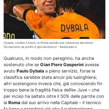
Dybala, cambia il futuro: la Roma prende una clamorosa decisione
(Screenshot da profilo X @svilarismico) – Radioradio.it
Qualcuno, in modo non peregrino, ha anche
sostenuto che se
Gian Piero Gasperini
avesse
avuto
Paulo Dybala
a pieno servizio, forse la
classifica sarebbe stata ancor più lusinghiera;
altri sostengono invece che, già conoscendo fin
troppo bene la fragilità fisica dell’ex Juve – che
per inciso ha saltato oltre il 50% delle partite con
la
Roma
dal suo arrivo nella Capitale – il tecnico
fa bene a prendersi ciò che il sudamericano