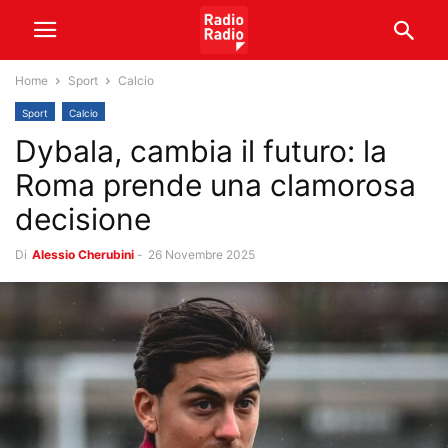
Home
Sport
Calcio
Sport
Calcio
Dybala, cambia il futuro: la
Roma prende una clamorosa
decisione
Di
Alessio Cherubini
-
26 Novembre 2025