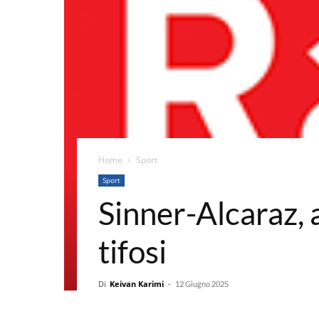
Home
Sport
Sport
Sinner-Alcaraz, a
tifosi
Di
Keivan Karimi
-
12 Giugno 2025