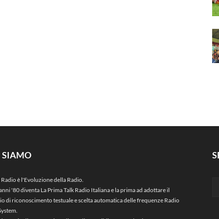
I SIAMO
S
 Radio è l'Evoluzione della Radio.
anni '80 diventa La Prima Talk Radio Italiana e la prima ad adottare il
zio di riconoscimento testuale e scelta automatica delle frequenze Radio
System.