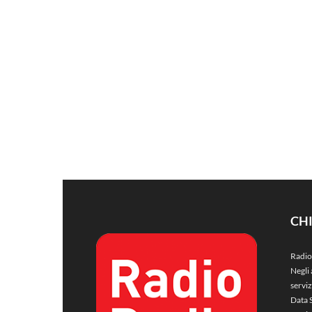
CH
Radio
Negli 
servi
Data 