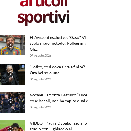
articoli
sportivi
El Aynaoui esclusivo: “Gasp? Vi
svelo il suo metodo! Pellegrini?
Gli...
07 Agosto 2026
“Lotito, così dove si va a finire?
Ora hai solo una...
06 Agosto 2026
Vocalelli smonta Gattuso: “Dice
cose banali, non ha capito qual è...
05 Agosto 2026
VIDEO | Paura Dybala: lascia lo
stadio con il ghiaccio al...