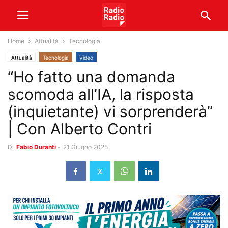
Home
Attualità
Tecnologia
Attualità
Tecnologia
Video
“Ho fatto una domanda
scomoda all’IA, la risposta
(inquietante) vi sorprenderà”
| Con Alberto Contri
Di
Fabio Duranti
-
21 Giugno 2025