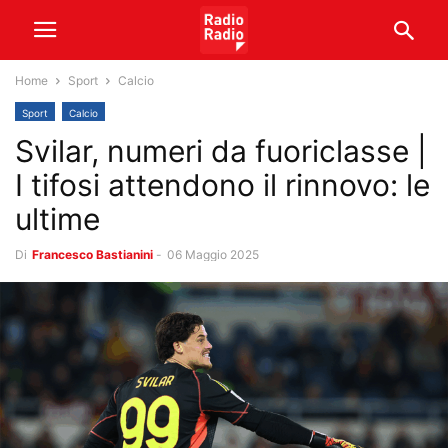
Home
Sport
Calcio
Sport
Calcio
Svilar, numeri da fuoriclasse |
I tifosi attendono il rinnovo: le
ultime
Di
Francesco Bastianini
-
06 Maggio 2025