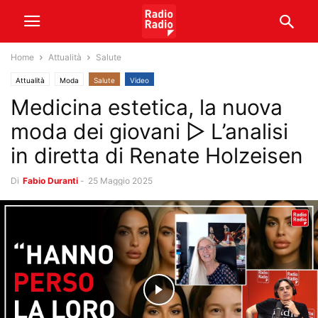
Home
Attualità
Salute
Attualità
Moda
Salute
Video
Medicina estetica, la nuova
moda dei giovani ▷ L’analisi
in diretta di Renate Holzeisen
Di
Fabio Duranti
-
25 Maggio 2025