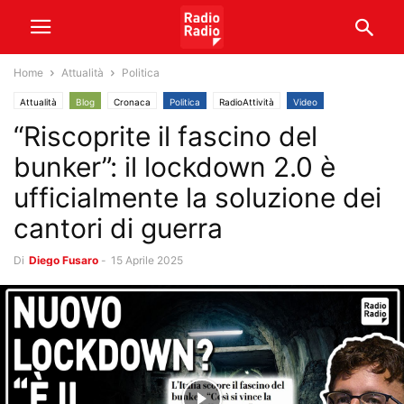
Home
Attualità
Politica
Attualità
Blog
Cronaca
Politica
RadioAttività
Video
“Riscoprite il fascino del
bunker”: il lockdown 2.0 è
ufficialmente la soluzione dei
cantori di guerra
Di
Diego Fusaro
-
15 Aprile 2025