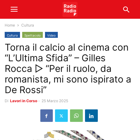
Home
Cultura
Cultura
Spettacolo
Video
Torna il calcio al cinema con
“L’Ultima Sfida” – Gilles
Rocca ▷ “Per il ruolo, da
romanista, mi sono ispirato a
De Rossi”
Di
Lavori in Corso
-
25 Marzo 2025