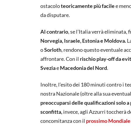
ostacolo
teoricamente più facile
e meno
da disputare.
Al contrario
, se l’Italia verrà eliminata, 
Norvegia, Israele, Estonia e Moldova.
La
o
Sorloth
, rendono questo eventuale a
affrontare. Con il
rischio play-off da evit
Svezia
e
Macedonia del Nord
.
Inoltre, l’esito dei 180 minuti contro i 
nostra Nazionale (oltre alla sua eventual
preoccuparsi delle qualificazioni solo a
sconfitta,
invece, agli Azzurri toccherà 
concomitanza con il
prossimo Mondiale 