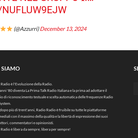
M/NUFLUW9EJW
(@Azzurri)
December 13, 2024
I SIAMO
S
 Radio è l'Evoluzione della Radio.
anni '80 diventa La Prima Talk Radio Italiana e la prima ad adottare il
zio di riconoscimento testuale e scelta automatica delle frequenze Radio
System.
dopo più di trent'anni, Radio Radio è fruibile su tutte le piattaforme
ediali con il massimo della qualità e la libertà di espressione dei suoi
ttori, commentatori e opinionisti.
 Radio è libera da sempre, libera per sempre!