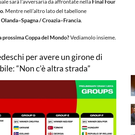
uale sarà l’avversaria da affrontate nella
Final Four
lo
. Mentre nell’altro lato del tabellone
a
Olanda–Spagna / Croazia–Francia
.
 la prossima Coppa del Mondo?
Vediamolo insieme.
edeschi per avere un girone di
ile: “Non c’è altra strada”