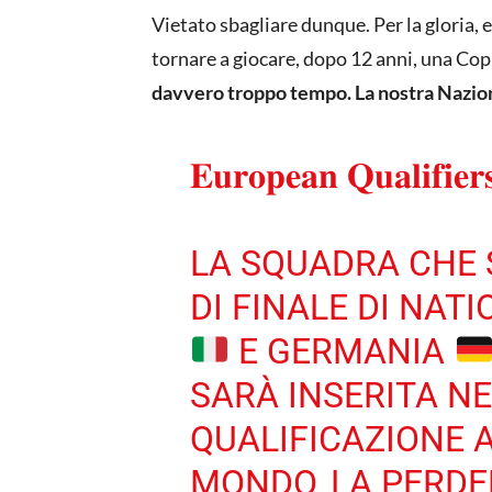
Vietato sbagliare dunque. Per la gloria, 
tornare a giocare, dopo 12 anni, una C
davvero troppo tempo. La nostra Nazion
𝐄𝐮𝐫𝐨𝐩𝐞𝐚𝐧 𝐐𝐮𝐚𝐥𝐢𝐟𝐢𝐞
LA SQUADRA CHE 
DI FINALE DI NAT
E GERMANIA
SARÀ INSERITA NE
QUALIFICAZIONE 
MONDO, LA PERDEN