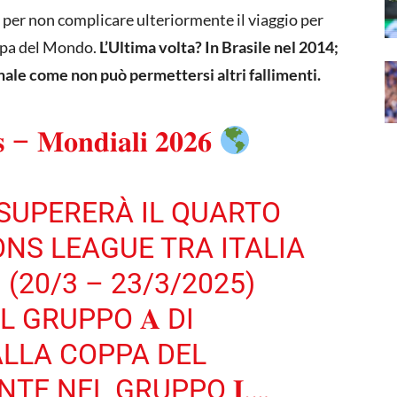
e per non complicare ulteriormente il viaggio per
oppa del Mondo.
L’Ultima volta? In Brasile nel 2014;
ale come non può permettersi altri fallimenti.
𝐬 – 𝐌𝐨𝐧𝐝𝐢𝐚𝐥𝐢 𝟐𝟎𝟐𝟔
SUPERERÀ IL QUARTO
IONS LEAGUE TRA ITALIA
(20/3 – 23/3/2025)
L GRUPPO 𝐀 DI
ALLA COPPA DEL
TE NEL GRUPPO 𝐈.…