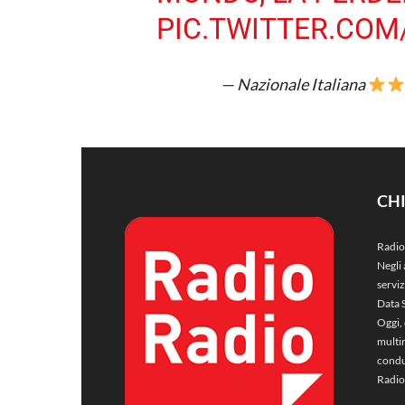
PIC.TWITTER.CO
— Nazionale Italiana
CH
Radio
Negli 
servi
Data 
Oggi, 
multim
condu
Radio