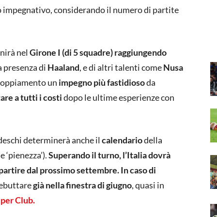
 impegnativo, considerando il numero di partite
finirà nel
Girone I (di 5 squadre) raggiungendo
 presenza di
Haaland
, e di altri talenti come
Nusa
ccoppiamento un
impegno più fastidioso
da
are a tutti i costi
dopo le ultime esperienze con
tedeschi determinerà anche il
calendario
della
e ‘pienezza’).
Superando il turno, l’Italia dovrà
 partire dal prossimo settembre.
In caso di
debuttare
già nella finestra di giugno
, quasi in
per Club.