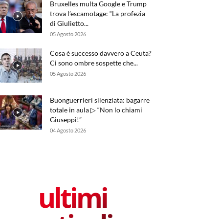
Bruxelles multa Google e Trump
trova l’escamotage: “La profezia
di Giulietto...
05 Agosto 2026
Cosa è successo davvero a Ceuta?
Ci sono ombre sospette che...
05 Agosto 2026
Buonguerrieri silenziata: bagarre
totale in aula ▷ “Non lo chiami
Giuseppi!”
04 Agosto 2026
ultimi