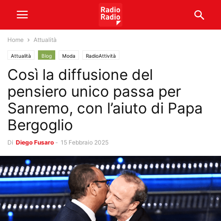
Home
Attualità
Attualità
Blog
Moda
RadioAttività
Così la diffusione del
pensiero unico passa per
Sanremo, con l’aiuto di Papa
Bergoglio
Di
Diego Fusaro
-
15 Febbraio 2025