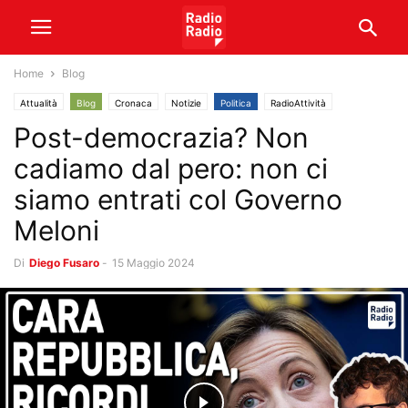
Home
Blog
Attualità
Blog
Cronaca
Notizie
Politica
RadioAttività
Post-democrazia? Non
cadiamo dal pero: non ci
siamo entrati col Governo
Meloni
Di
Diego Fusaro
-
15 Maggio 2024