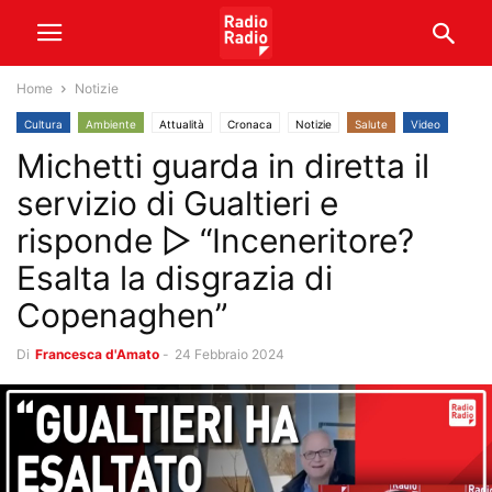
Home
Notizie
Cultura
Ambiente
Attualità
Cronaca
Notizie
Salute
Video
Michetti guarda in diretta il
servizio di Gualtieri e
risponde ▷ “Inceneritore?
Esalta la disgrazia di
Copenaghen”
Di
Francesca d'Amato
-
24 Febbraio 2024