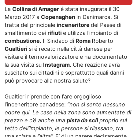
La
Collina di Amager
é stata inaugurata il 30
Marzo 2017 a
Copenaghen
in Danimarca. Si
tratta del principale
inceneritore
del Paese di
smaltimento dei
rifiuti
e utilizza l’impianto di
combustione
. Il Sindaco di
Roma
Roberto
Gualtieri
si é recato nella città danese per
visitare il termovalorizzatore e ha documentato
la sua visita su
Instagram
. Che reazione avrà
suscitato sui cittadini e soprattutto quali danni
può provocare alla nostra salute?
Gualtieri riprende con fare orgoglioso
l’inceneritore canadese:
“non si sente nessuno
odore qui. Le case nella zona sono aumentate di
prezzo e c’é anche una
pista da scii
proprio sul
tetto dell’impianto, le persone si rilassano, tra
una sciata e l’altra”.
E’ di un parere decisamente