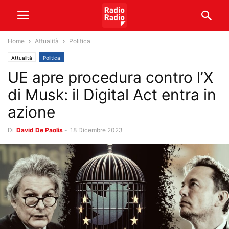
Home
Attualità
Politica
Attualità
Politica
UE apre procedura contro l’X
di Musk: il Digital Act entra in
azione
Di
David De Paolis
-
18 Dicembre 2023