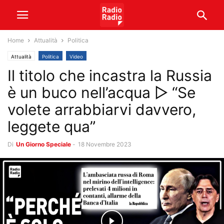
Home
Attualità
Politica
Attualità
Politica
Video
Il titolo che incastra la Russia
è un buco nell’acqua ▷ “Se
volete arrabbiarvi davvero,
leggete qua”
Di
Un Giorno Speciale
-
18 Novembre 2023