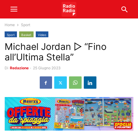
Home
Sport
Sport
Basket
Video
Michael Jordan ▷ “Fino
all’Ultima Stella”
Di
Redazione
-
25 Giugno 2023