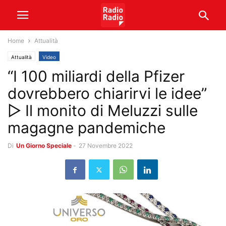
Home
Attualità
Attualità
Video
“I 100 miliardi della Pfizer
dovrebbero chiarirvi le idee”
▷ Il monito di Meluzzi sulle
magagne pandemiche
Di
Un Giorno Speciale
-
27 Novembre 2022