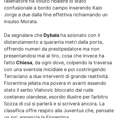
l’allenatore ha voluto ribadire lo stato
confusionale a bordo campo inserendo Kaio
Jorge a due dalla fine effettiva richiamando un
insulso Morata.
Da segnalare che
Dybala
ha azionato con il
distanziamento a quaranta metri dalla porta,
offrendo numeri da prestipedatore ma non
presentandosi mai al tiro, cosa che invece ha
fatto
Chiesa
, da ogni dove, colpendo la traversa
con una sventola micidiale e poi costringendo
Terraciano a due interventi di grande reattività.
Fiorentina jellata ma povera in avanti essendo
stato il serbo Vlahovic bloccato dal rude
coetaneo olandese, esordio illustre per l’arbitro
Sozza di cui si parlerà e si scriverà ancora. La
classifica offre respiro alla Juventus che, pensate
un po’, aggancia la Fiorentina…