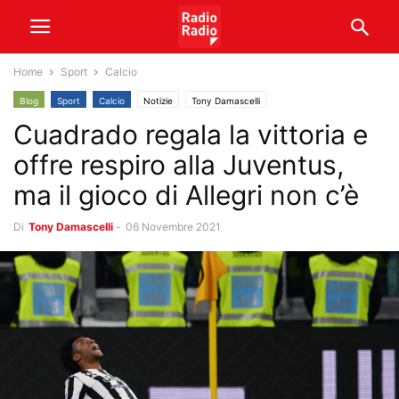
Home
Sport
Calcio
Blog
Sport
Calcio
Notizie
Tony Damascelli
Cuadrado regala la vittoria e
offre respiro alla Juventus,
ma il gioco di Allegri non c’è
Di
Tony Damascelli
-
06 Novembre 2021