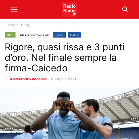
Home
Blog
Blog
Alessandro Vocalelli
Sport
Calcio
Rigore, quasi rissa e 3 punti
d’oro. Nel finale sempre la
firma-Caicedo
Di
Alessandro Vocalelli
-
03 Aprile 2021