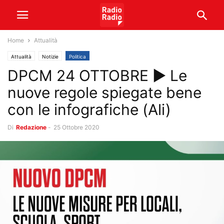
Home
Attualità
Attualità
Notizie
Politica
DPCM 24 OTTOBRE ► Le
nuove regole spiegate bene
con le infografiche (Ali)
Di
Redazione
-
25 Ottobre 2020