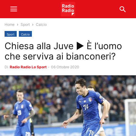
Home
Sport
Calcio
Sport
Calcio
Chiesa alla Juve ► È l’uomo
che serviva ai bianconeri?
Di
Radio Radio Lo Sport
-
06 Ottobre 2020