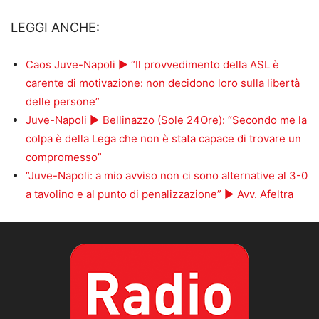
LEGGI ANCHE:
Caos Juve-Napoli ► “Il provvedimento della ASL è
carente di motivazione: non decidono loro sulla libertà
delle persone”
Juve-Napoli ► Bellinazzo (Sole 24Ore): “Secondo me la
colpa è della Lega che non è stata capace di trovare un
compromesso”
“Juve-Napoli: a mio avviso non ci sono alternative al 3-0
a tavolino e al punto di penalizzazione” ► Avv. Afeltra