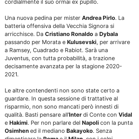
cordialmente il suo ormai ex pupillo.
Una nuova pedina per mister
Andrea Pirlo
. La
batteria offensiva della Vecchia Signora si
arricchisce. Da
Cristiano Ronaldo
a
Dybala
passando per Morata e
Kulusevski
, per arrivare
a Ramsey, Cuadrado e Rabiot. Sarà una
Juventus, con tutta probabilità, a trazione
decisamente avanzata per la stagione 2020-
2021.
Le altre contendenti non sono state certo a
guardare. In questa sessione di trattative al
risparmio, non sono mancati però innesti di
qualità. Basti pensare all’
Inter
di Conte con
Vidal
e
Hakimi
. Per non parlare del
Napoli
con la punta
Osimhen
ed il mediano
Bakayoko
. Senza
dimenticare la
Roma
e il
Milan
, con i colpi