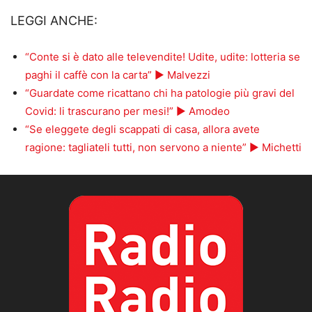
LEGGI ANCHE:
“Conte si è dato alle televendite! Udite, udite: lotteria se
paghi il caffè con la carta” ► Malvezzi
“Guardate come ricattano chi ha patologie più gravi del
Covid: li trascurano per mesi!” ► Amodeo
“Se eleggete degli scappati di casa, allora avete
ragione: tagliateli tutti, non servono a niente” ► Michetti