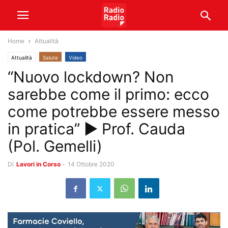
Home
Attualità
Attualità
Salute
Video
“Nuovo lockdown? Non
sarebbe come il primo: ecco
come potrebbe essere messo
in pratica” ► Prof. Cauda
(Pol. Gemelli)
Di
Lavori in Corso
-
14 Ottobre 2020