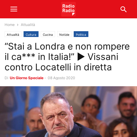
Home
Attualità
Attualità
Cultura
Cucina
Notizie
Politica
“Stai a Londra e non rompere
il ca*** in Italia!” ► Vissani
contro Locatelli in diretta
Di
Un Giorno Speciale
-
08 Agosto 2020