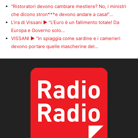
“Ristoratori devono cambiare mestiere? No, i ministri
che dicono stron***e devono andare a casa!”…
L’ira di Vissani ► “L’Euro è un fallimento totale! Da
Europa e Governo solo…
VISSANI ► “In spiaggia come sardine e i camerieri
devono portare quelle mascherine del…