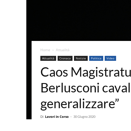
Home
Attualità
Attualità
Cronaca
Notizie
Politica
Video
Caos Magistratur
Berlusconi cava
generalizzare”
Di
Lavori in Corso
-
30 Giugno 2020