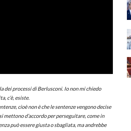
la dei processi di Berlusconi. Io non mi chiedo
a, c’è, esiste.
sentenze, cioè non è che le sentenze vengono decise
e si mettono d’accordo per perseguitare, come in
enza può essere giusta o sbagliata, ma andrebbe