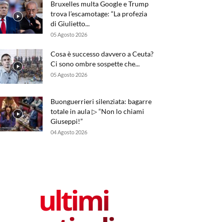
Bruxelles multa Google e Trump
trova l’escamotage: “La profezia
di Giulietto...
05 Agosto 2026
Cosa è successo davvero a Ceuta?
Ci sono ombre sospette che...
05 Agosto 2026
Buonguerrieri silenziata: bagarre
totale in aula ▷ “Non lo chiami
Giuseppi!”
04 Agosto 2026
ultimi