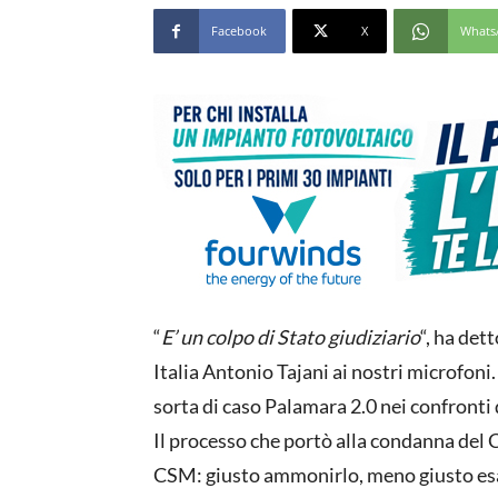
Facebook
X
Whats
“
E’ un colpo di Stato giudiziario
“, ha det
Italia Antonio Tajani ai nostri microfon
sorta di caso Palamara 2.0 nei confronti
Il processo che portò alla condanna del C
CSM: giusto ammonirlo, meno giusto e