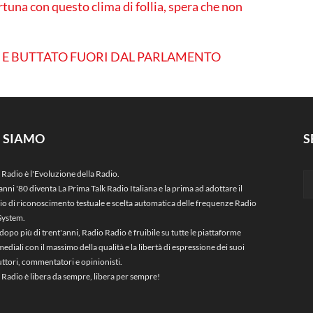
una con questo clima di follia, spera che non
O E BUTTATO FUORI DAL PARLAMENTO
I SIAMO
S
 Radio è l'Evoluzione della Radio.
anni '80 diventa La Prima Talk Radio Italiana e la prima ad adottare il
zio di riconoscimento testuale e scelta automatica delle frequenze Radio
System.
dopo più di trent'anni, Radio Radio è fruibile su tutte le piattaforme
ediali con il massimo della qualità e la libertà di espressione dei suoi
ttori, commentatori e opinionisti.
 Radio è libera da sempre, libera per sempre!