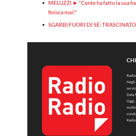
MELUZZI ► “Conte ha fatto la sua fort
finisca mai!”
SGARBI FUORI DI SÉ: TRASCINAT
CH
Radio
Negli 
servi
Data 
Oggi, 
multim
condu
Radio