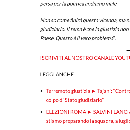
persa per la politica andiamo male.
Non so come finirà questa vicenda, ma no
giudiziario. Il tema è che la giustizia n
Paese. Questo è il vero problema
“.
ISCRIVITI AL NOSTRO CANALE YOU
LEGGI ANCHE:
Terremoto giustizia ► Tajani: “Contr
colpo di Stato giudiziario”
ELEZIONI ROMA ► SALVINI LANCIA LA
stiamo preparando la squadra, a lugli