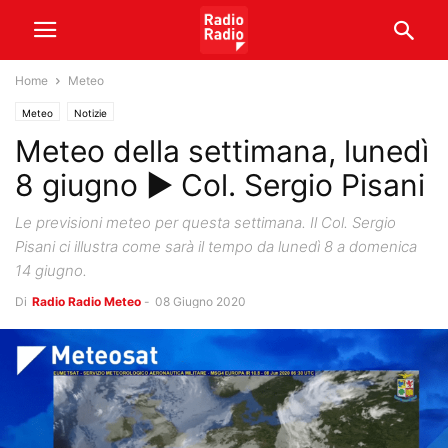
Home
Meteo
Meteo
Notizie
Meteo della settimana, lunedì
8 giugno ► Col. Sergio Pisani
Le previsioni meteo per questa settimana. Il Col. Sergio
Pisani ci illustra come sarà il tempo da lunedì 8 a domenica
14 giugno.
Di
Radio Radio Meteo
-
08 Giugno 2020