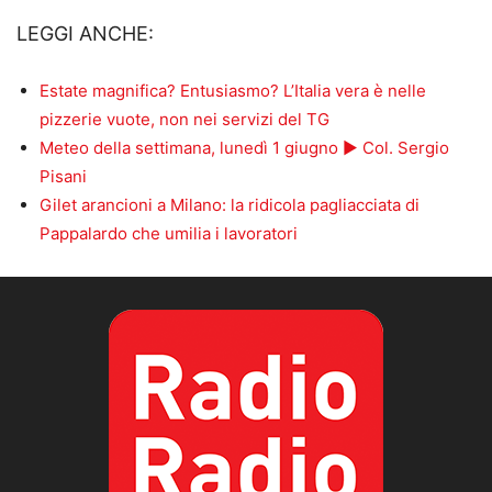
LEGGI ANCHE:
Estate magnifica? Entusiasmo? L’Italia vera è nelle
pizzerie vuote, non nei servizi del TG
Meteo della settimana, lunedì 1 giugno ► Col. Sergio
Pisani
Gilet arancioni a Milano: la ridicola pagliacciata di
Pappalardo che umilia i lavoratori